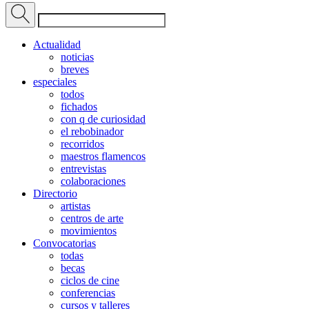
Actualidad
noticias
breves
especiales
todos
fichados
con q de curiosidad
el rebobinador
recorridos
maestros flamencos
entrevistas
colaboraciones
Directorio
artistas
centros de arte
movimientos
Convocatorias
todas
becas
ciclos de cine
conferencias
cursos y talleres