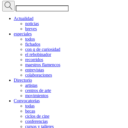
Actualidad
noticias
breves
especiales
todos
fichados
con q de curiosidad
el rebobinador
recorridos
maestros flamencos
entrevistas
colaboraciones
Directorio
artistas
centros de arte
movimientos
Convocatorias
todas
becas
ciclos de cine
conferencias
cursos y talleres