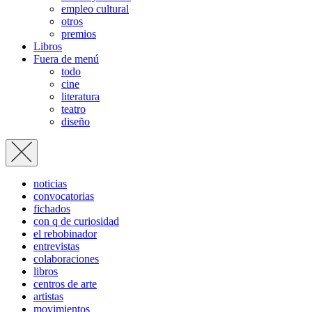
empleo cultural
otros
premios
Libros
Fuera de menú
todo
cine
literatura
teatro
diseño
noticias
convocatorias
fichados
con q de curiosidad
el rebobinador
entrevistas
colaboraciones
libros
centros de arte
artistas
movimientos