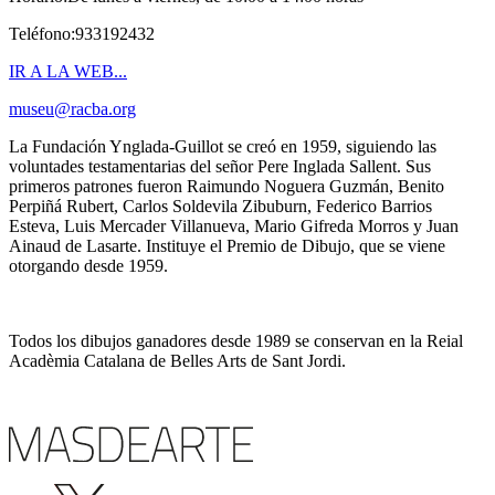
Teléfono:933192432
IR A LA WEB...
museu@racba.org
La Fundación Ynglada-Guillot se creó en 1959, siguiendo las
voluntades testamentarias del señor Pere Inglada Sallent. Sus
primeros patrones fueron Raimundo Noguera Guzmán, Benito
Perpiñá Rubert, Carlos Soldevila Zibuburn, Federico Barrios
Esteva, Luis Mercader Villanueva, Mario Gifreda Morros y Juan
Ainaud de Lasarte. Instituye el Premio de Dibujo, que se viene
otorgando desde 1959.
Todos los dibujos ganadores desde 1989 se conservan en la Reial
Acadèmia Catalana de Belles Arts de Sant Jordi.