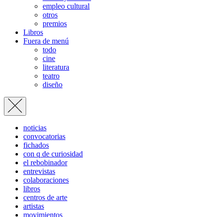
empleo cultural
otros
premios
Libros
Fuera de menú
todo
cine
literatura
teatro
diseño
noticias
convocatorias
fichados
con q de curiosidad
el rebobinador
entrevistas
colaboraciones
libros
centros de arte
artistas
movimientos