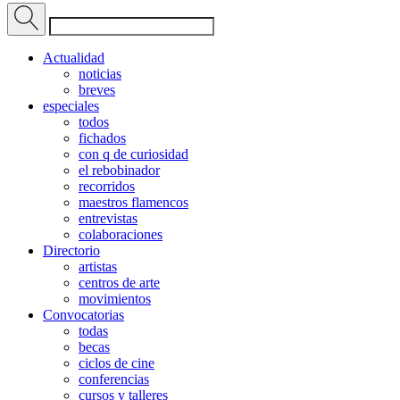
Actualidad
noticias
breves
especiales
todos
fichados
con q de curiosidad
el rebobinador
recorridos
maestros flamencos
entrevistas
colaboraciones
Directorio
artistas
centros de arte
movimientos
Convocatorias
todas
becas
ciclos de cine
conferencias
cursos y talleres