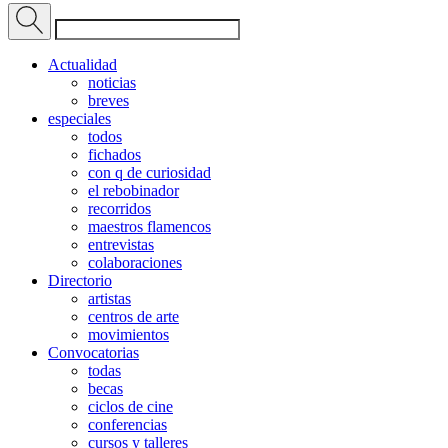
Actualidad
noticias
breves
especiales
todos
fichados
con q de curiosidad
el rebobinador
recorridos
maestros flamencos
entrevistas
colaboraciones
Directorio
artistas
centros de arte
movimientos
Convocatorias
todas
becas
ciclos de cine
conferencias
cursos y talleres