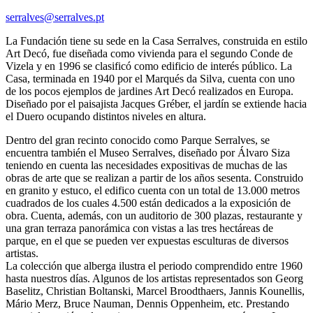
serralves@serralves.pt
La Fundación tiene su sede en la Casa Serralves, construida en estilo
Art Decó, fue diseñada como vivienda para el segundo Conde de
Vizela y en 1996 se clasificó como edificio de interés público. La
Casa, terminada en 1940 por el Marqués da Silva, cuenta con uno
de los pocos ejemplos de jardines Art Decó realizados en Europa.
Diseñado por el paisajista Jacques Gréber, el jardín se extiende hacia
el Duero ocupando distintos niveles en altura.
Dentro del gran recinto conocido como Parque Serralves, se
encuentra también el Museo Serralves, diseñado por Álvaro Siza
teniendo en cuenta las necesidades expositivas de muchas de las
obras de arte que se realizan a partir de los años sesenta. Construido
en granito y estuco, el edifico cuenta con un total de 13.000 metros
cuadrados de los cuales 4.500 están dedicados a la exposición de
obra. Cuenta, además, con un auditorio de 300 plazas, restaurante y
una gran terraza panorámica con vistas a las tres hectáreas de
parque, en el que se pueden ver expuestas esculturas de diversos
artistas.
La colección que alberga ilustra el periodo comprendido entre 1960
hasta nuestros días. Algunos de los artistas representados son Georg
Baselitz, Christian Boltanski, Marcel Broodthaers, Jannis Kounellis,
Mário Merz, Bruce Nauman, Dennis Oppenheim, etc. Prestando