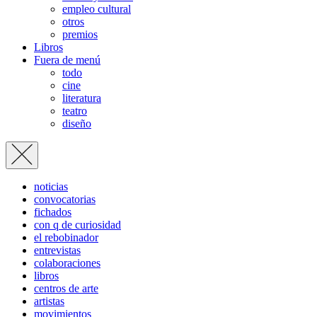
empleo cultural
otros
premios
Libros
Fuera de menú
todo
cine
literatura
teatro
diseño
noticias
convocatorias
fichados
con q de curiosidad
el rebobinador
entrevistas
colaboraciones
libros
centros de arte
artistas
movimientos