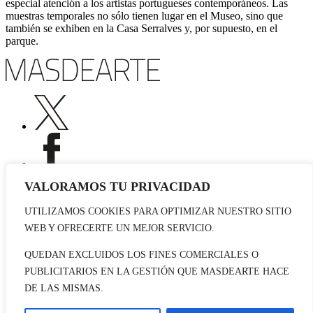
especial atención a los artistas portugueses contemporáneos. Las
muestras temporales no sólo tienen lugar en el Museo, sino que
también se exhiben en la Casa Serralves y, por supuesto, en el
parque.
VALORAMOS TU PRIVACIDAD
UTILIZAMOS COOKIES PARA OPTIMIZAR NUESTRO SITIO
Publicidad
WEB Y OFRECERTE UN MEJOR SERVICIO.
Staff
Contacto
QUEDAN EXCLUIDOS LOS FINES COMERCIALES O
PUBLICITARIOS EN LA GESTIÓN QUE MASDEARTE HACE
© 2026 masdearte. Información de exposiciones, museos y artistas
DE LAS MISMAS.
Aviso legal
Política de cookies