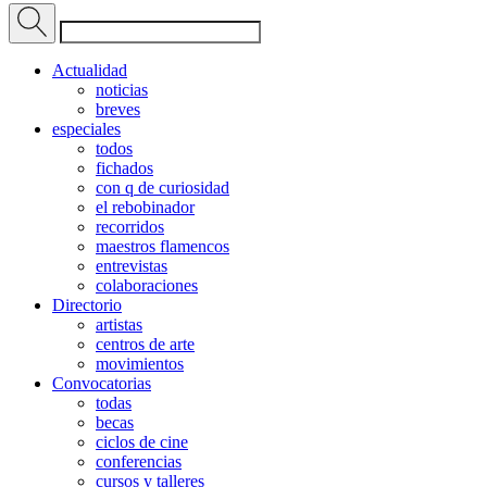
Actualidad
noticias
breves
especiales
todos
fichados
con q de curiosidad
el rebobinador
recorridos
maestros flamencos
entrevistas
colaboraciones
Directorio
artistas
centros de arte
movimientos
Convocatorias
todas
becas
ciclos de cine
conferencias
cursos y talleres