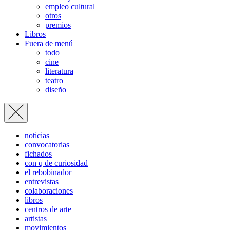
empleo cultural
otros
premios
Libros
Fuera de menú
todo
cine
literatura
teatro
diseño
noticias
convocatorias
fichados
con q de curiosidad
el rebobinador
entrevistas
colaboraciones
libros
centros de arte
artistas
movimientos