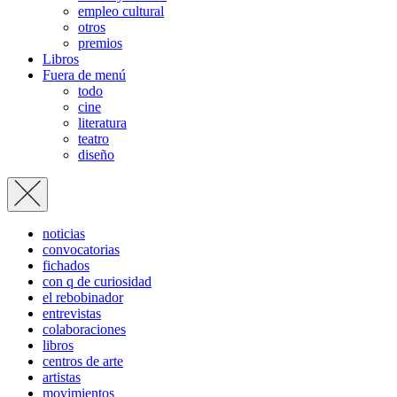
empleo cultural
otros
premios
Libros
Fuera de menú
todo
cine
literatura
teatro
diseño
noticias
convocatorias
fichados
con q de curiosidad
el rebobinador
entrevistas
colaboraciones
libros
centros de arte
artistas
movimientos