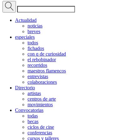
Actualidad
noticias
breves
especiales
todos
fichados
con q de curiosidad
el rebobinador
recorridos
maestros flamencos
entrevistas
colaboraciones
Directorio
artistas
centros de arte
movimientos
Convocatorias
todas
becas
ciclos de cine
conferencias
cursos y talleres