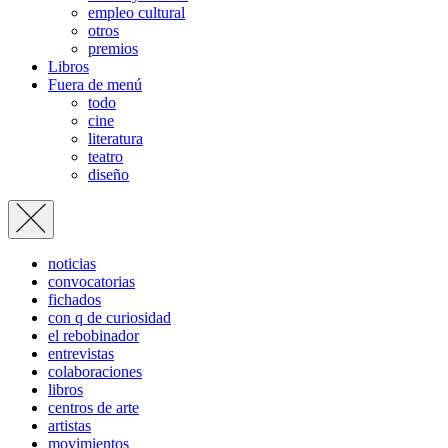
empleo cultural
otros
premios
Libros
Fuera de menú
todo
cine
literatura
teatro
diseño
noticias
convocatorias
fichados
con q de curiosidad
el rebobinador
entrevistas
colaboraciones
libros
centros de arte
artistas
movimientos