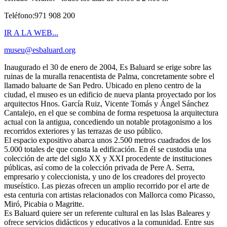
Teléfono:971 908 200
IR A LA WEB...
museu@esbaluard.org
Inaugurado el 30 de enero de 2004, Es Baluard se erige sobre las
ruinas de la muralla renacentista de Palma, concretamente sobre el
llamado baluarte de San Pedro. Ubicado en pleno centro de la
ciudad, el museo es un edificio de nueva planta proyectado por los
arquitectos Hnos. García Ruiz, Vicente Tomás y Ángel Sánchez
Cantalejo, en el que se combina de forma respetuosa la arquitectura
actual con la antigua, concediendo un notable protagonismo a los
recorridos exteriores y las terrazas de uso público.
El espacio expositivo abarca unos 2.500 metros cuadrados de los
5.000 totales de que consta la edificación. En él se custodia una
colección de arte del siglo XX y XXI procedente de instituciones
públicas, así como de la colección privada de Pere A. Serra,
empresario y coleccionista, y uno de los creadores del proyecto
museístico. Las piezas ofrecen un amplio recorrido por el arte de
esta centuria con artistas relacionados con Mallorca como Picasso,
Miró, Picabia o Magritte.
Es Baluard quiere ser un referente cultural en las Islas Baleares y
ofrece servicios didácticos y educativos a la comunidad. Entre sus