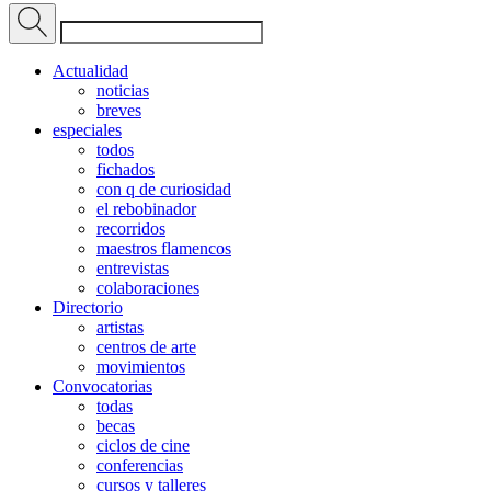
Actualidad
noticias
breves
especiales
todos
fichados
con q de curiosidad
el rebobinador
recorridos
maestros flamencos
entrevistas
colaboraciones
Directorio
artistas
centros de arte
movimientos
Convocatorias
todas
becas
ciclos de cine
conferencias
cursos y talleres