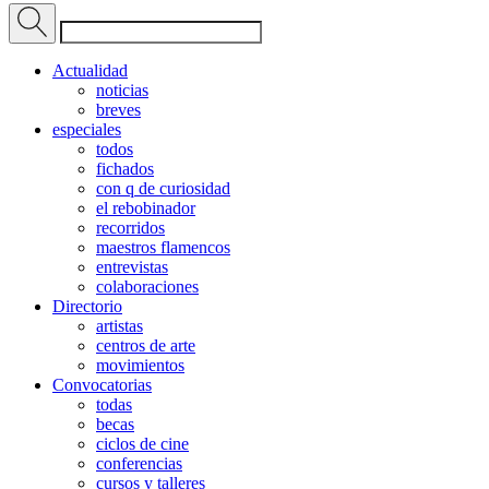
Actualidad
noticias
breves
especiales
todos
fichados
con q de curiosidad
el rebobinador
recorridos
maestros flamencos
entrevistas
colaboraciones
Directorio
artistas
centros de arte
movimientos
Convocatorias
todas
becas
ciclos de cine
conferencias
cursos y talleres