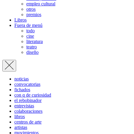
empleo cultural
otros
premios
Libros
Fuera de menú
todo
cine
literatura
teatro
diseño
noticias
convocatorias
fichados
con q de curiosidad
el rebobinador
entrevistas
colaboraciones
libros
centros de arte
artistas
movimientos