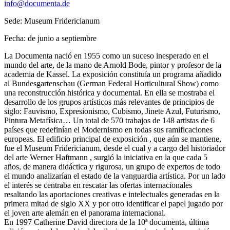
info@documenta.de
Sede: Museum Fridericianum
Fecha: de junio a septiembre
La Documenta nació en 1955 como un suceso inesperado en el
mundo del arte, de la mano de Arnold Bode, pintor y profesor de la
academia de Kassel. La exposición constituía un programa añadido
al Bundesgartenschau (German Federal Horticultural Show) como
una reconstrucción histórica y documental. En ella se mostraba el
desarrollo de los grupos artísticos más relevantes de principios de
siglo: Fauvismo, Expresionismo, Cubismo, Jinete Azul, Futurismo,
Pintura Metafísica… Un total de 570 trabajos de 148 artistas de 6
países que redefinían el Modernismo en todas sus ramificaciones
europeas. El edificio principal de exposición , que aún se mantiene,
fue el Museum Fridericianum, desde el cual y a cargo del historiador
del arte Werner Haftmann , surgió la iniciativa en la que cada 5
años, de manera didáctica y rigurosa, un grupo de expertos de todo
el mundo analizarían el estado de la vanguardia artística. Por un lado
el interés se centraba en rescatar las ofertas internacionales
resaltando las aportaciones creativas e intelectuales generadas en la
primera mitad de siglo XX y por otro identificar el papel jugado por
el joven arte alemán en el panorama internacional.
En 1997 Catherine David directora de la 10ª documenta, última