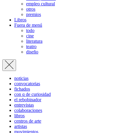
empleo cultural
otros
premios
Libros
Fuera de menú
todo
cine
literatura
teatro
diseño
noticias
convocatorias
fichados
con q de curiosidad
el rebobinador
entrevistas
colaboraciones
libros
centros de arte
artistas
movimientos