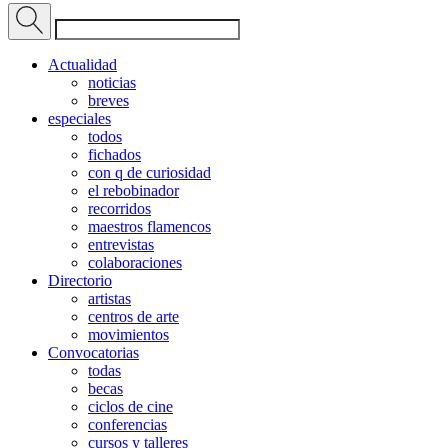
Actualidad
noticias
breves
especiales
todos
fichados
con q de curiosidad
el rebobinador
recorridos
maestros flamencos
entrevistas
colaboraciones
Directorio
artistas
centros de arte
movimientos
Convocatorias
todas
becas
ciclos de cine
conferencias
cursos y talleres