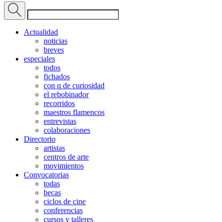
Actualidad
noticias
breves
especiales
todos
fichados
con q de curiosidad
el rebobinador
recorridos
maestros flamencos
entrevistas
colaboraciones
Directorio
artistas
centros de arte
movimientos
Convocatorias
todas
becas
ciclos de cine
conferencias
cursos y talleres