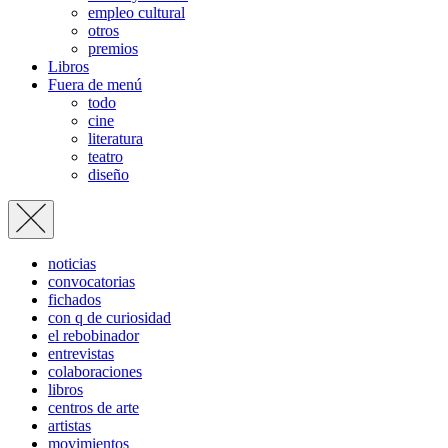
empleo cultural
otros
premios
Libros
Fuera de menú
todo
cine
literatura
teatro
diseño
noticias
convocatorias
fichados
con q de curiosidad
el rebobinador
entrevistas
colaboraciones
libros
centros de arte
artistas
movimientos