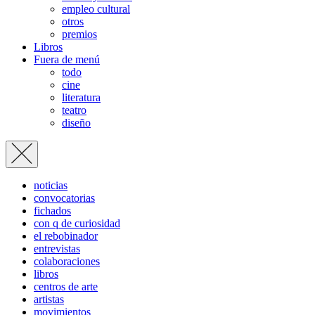
empleo cultural
otros
premios
Libros
Fuera de menú
todo
cine
literatura
teatro
diseño
noticias
convocatorias
fichados
con q de curiosidad
el rebobinador
entrevistas
colaboraciones
libros
centros de arte
artistas
movimientos