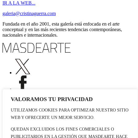
IR A LA WEB...
galeria@cristinaguerra.com
Fundada en el año 2001, esta galería está enfocada en el arte
conceptual y en las más recientes tendencias contemporáneas,
nacionales e internacionales.
VALORAMOS TU PRIVACIDAD
UTILIZAMOS COOKIES PARA OPTIMIZAR NUESTRO SITIO
Publicidad
WEB Y OFRECERTE UN MEJOR SERVICIO.
Staff
Contacto
QUEDAN EXCLUIDOS LOS FINES COMERCIALES O
PUBLICITARIOS EN LA GESTIÓN QUE MASDEARTE HACE
© 2026 masdearte. Información de exposiciones, museos y artistas