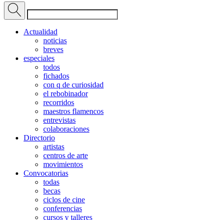
Actualidad
noticias
breves
especiales
todos
fichados
con q de curiosidad
el rebobinador
recorridos
maestros flamencos
entrevistas
colaboraciones
Directorio
artistas
centros de arte
movimientos
Convocatorias
todas
becas
ciclos de cine
conferencias
cursos y talleres