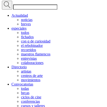
Actualidad
noticias
breves
especiales
todos
fichados
con q de curiosidad
el rebobinador
recorridos
maestros flamencos
entrevistas
colaboraciones
Directorio
artistas
centros de arte
movimientos
Convocatorias
todas
becas
ciclos de cine
conferencias
cursos y talleres