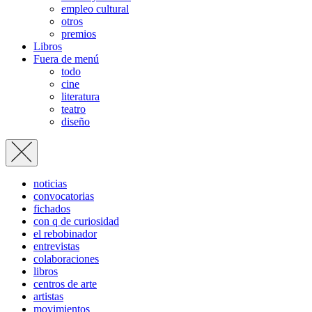
empleo cultural
otros
premios
Libros
Fuera de menú
todo
cine
literatura
teatro
diseño
noticias
convocatorias
fichados
con q de curiosidad
el rebobinador
entrevistas
colaboraciones
libros
centros de arte
artistas
movimientos