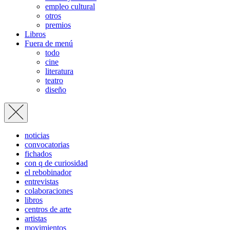
empleo cultural
otros
premios
Libros
Fuera de menú
todo
cine
literatura
teatro
diseño
noticias
convocatorias
fichados
con q de curiosidad
el rebobinador
entrevistas
colaboraciones
libros
centros de arte
artistas
movimientos