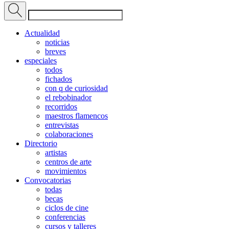
Actualidad
noticias
breves
especiales
todos
fichados
con q de curiosidad
el rebobinador
recorridos
maestros flamencos
entrevistas
colaboraciones
Directorio
artistas
centros de arte
movimientos
Convocatorias
todas
becas
ciclos de cine
conferencias
cursos y talleres