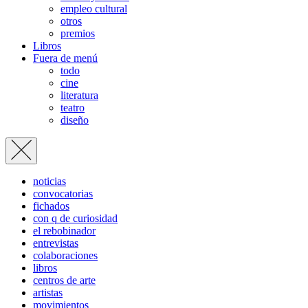
empleo cultural
otros
premios
Libros
Fuera de menú
todo
cine
literatura
teatro
diseño
noticias
convocatorias
fichados
con q de curiosidad
el rebobinador
entrevistas
colaboraciones
libros
centros de arte
artistas
movimientos