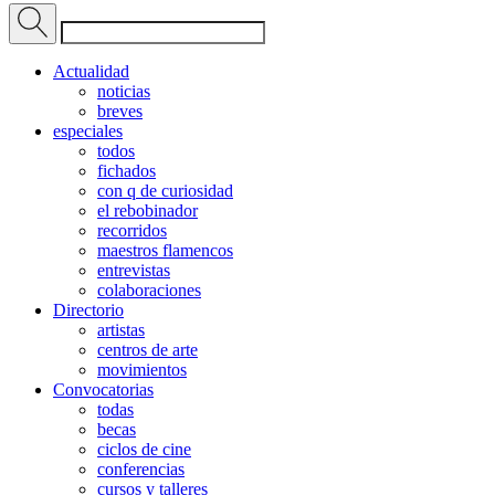
Actualidad
noticias
breves
especiales
todos
fichados
con q de curiosidad
el rebobinador
recorridos
maestros flamencos
entrevistas
colaboraciones
Directorio
artistas
centros de arte
movimientos
Convocatorias
todas
becas
ciclos de cine
conferencias
cursos y talleres