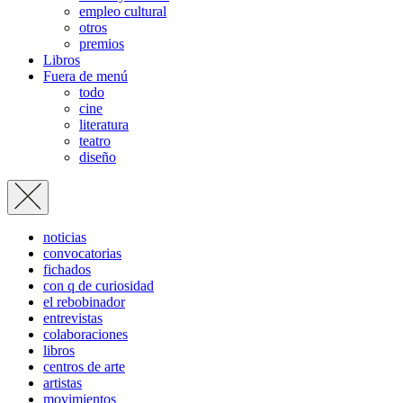
empleo cultural
otros
premios
Libros
Fuera de menú
todo
cine
literatura
teatro
diseño
noticias
convocatorias
fichados
con q de curiosidad
el rebobinador
entrevistas
colaboraciones
libros
centros de arte
artistas
movimientos