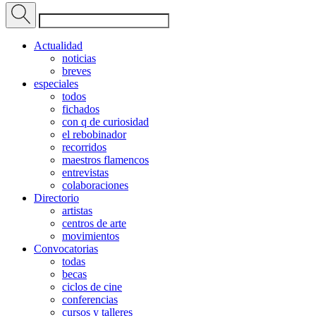
Actualidad
noticias
breves
especiales
todos
fichados
con q de curiosidad
el rebobinador
recorridos
maestros flamencos
entrevistas
colaboraciones
Directorio
artistas
centros de arte
movimientos
Convocatorias
todas
becas
ciclos de cine
conferencias
cursos y talleres