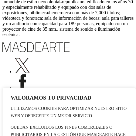
inmueble de estilo neocolonial-republicano, edificado en los años 30
y especialmente rehabilitado y equipado con dos salas de
exposiciones, biblioteca/hemeroteca con más de 7,000 títulos;
videoteca y fonoteca; sala de información de becas; aula para talleres
y un auditorio con capacidad para 189 personas, equipado con un
proyector de cine de 35 mm., sistema de sonido e iluminación
escénica.
VALORAMOS TU PRIVACIDAD
UTILIZAMOS COOKIES PARA OPTIMIZAR NUESTRO SITIO
Publicidad
WEB Y OFRECERTE UN MEJOR SERVICIO.
Staff
Contacto
QUEDAN EXCLUIDOS LOS FINES COMERCIALES O
PUBLICITARIOS EN LA GESTIÓN QUE MASDEARTE HACE
© 2026 masdearte. Información de exposiciones, museos y artistas