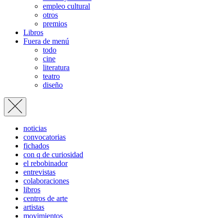
empleo cultural
otros
premios
Libros
Fuera de menú
todo
cine
literatura
teatro
diseño
noticias
convocatorias
fichados
con q de curiosidad
el rebobinador
entrevistas
colaboraciones
libros
centros de arte
artistas
movimientos