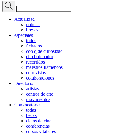
Actualidad
noticias
breves
especiales
todos
fichados
con q de curiosidad
el rebobinador
recorridos
maestros flamencos
entrevistas
colaboraciones
Directorio
artistas
centros de arte
movimientos
Convocatorias
todas
becas
ciclos de cine
conferencias
cursos y talleres