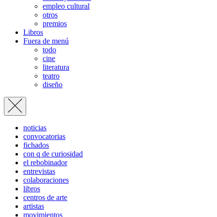
empleo cultural
otros
premios
Libros
Fuera de menú
todo
cine
literatura
teatro
diseño
noticias
convocatorias
fichados
con q de curiosidad
el rebobinador
entrevistas
colaboraciones
libros
centros de arte
artistas
movimientos