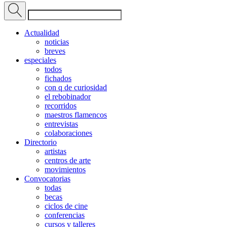
Actualidad
noticias
breves
especiales
todos
fichados
con q de curiosidad
el rebobinador
recorridos
maestros flamencos
entrevistas
colaboraciones
Directorio
artistas
centros de arte
movimientos
Convocatorias
todas
becas
ciclos de cine
conferencias
cursos y talleres