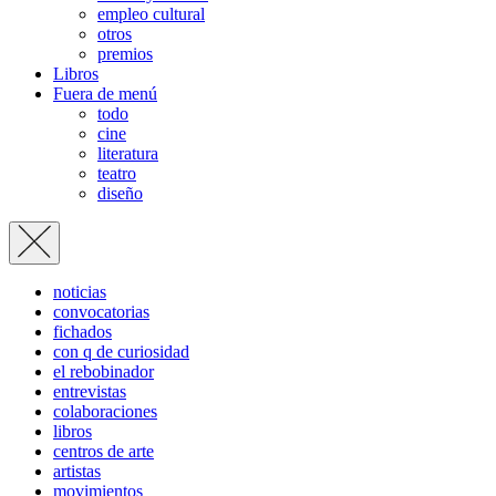
empleo cultural
otros
premios
Libros
Fuera de menú
todo
cine
literatura
teatro
diseño
noticias
convocatorias
fichados
con q de curiosidad
el rebobinador
entrevistas
colaboraciones
libros
centros de arte
artistas
movimientos