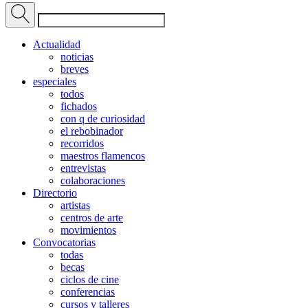
Actualidad
noticias
breves
especiales
todos
fichados
con q de curiosidad
el rebobinador
recorridos
maestros flamencos
entrevistas
colaboraciones
Directorio
artistas
centros de arte
movimientos
Convocatorias
todas
becas
ciclos de cine
conferencias
cursos y talleres