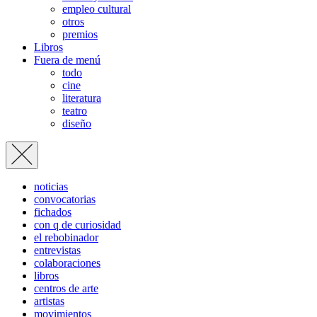
empleo cultural
otros
premios
Libros
Fuera de menú
todo
cine
literatura
teatro
diseño
noticias
convocatorias
fichados
con q de curiosidad
el rebobinador
entrevistas
colaboraciones
libros
centros de arte
artistas
movimientos