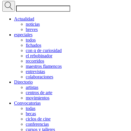
Actualidad
noticias
breves
especiales
todos
fichados
con q de curiosidad
el rebobinador
recorridos
maestros flamencos
entrevistas
colaboraciones
Directorio
artistas
centros de arte
movimientos
Convocatorias
todas
becas
ciclos de cine
conferencias
cursos y talleres