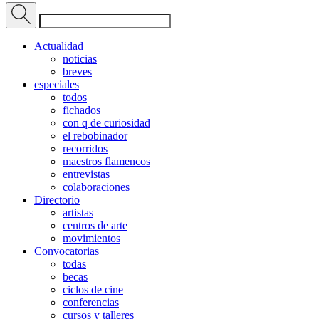
Actualidad
noticias
breves
especiales
todos
fichados
con q de curiosidad
el rebobinador
recorridos
maestros flamencos
entrevistas
colaboraciones
Directorio
artistas
centros de arte
movimientos
Convocatorias
todas
becas
ciclos de cine
conferencias
cursos y talleres