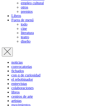
empleo cultural
otros
premios
Libros
Fuera de menú
todo
cine
literatura
teatro
diseño
noticias
convocatorias
fichados
con q de curiosidad
el rebobinador
entrevistas
colaboraciones
libros
centros de arte
artistas
movimientos