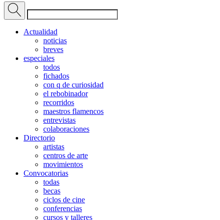
Actualidad
noticias
breves
especiales
todos
fichados
con q de curiosidad
el rebobinador
recorridos
maestros flamencos
entrevistas
colaboraciones
Directorio
artistas
centros de arte
movimientos
Convocatorias
todas
becas
ciclos de cine
conferencias
cursos y talleres