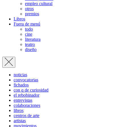
empleo cultural
otros
premios
Libros
Fuera de menú
todo
cine
literatura
teatro
diseño
noticias
convocatorias
fichados
con q de curiosidad
el rebobinador
entrevistas
colaboraciones
libros
centros de arte
artistas
movimientos