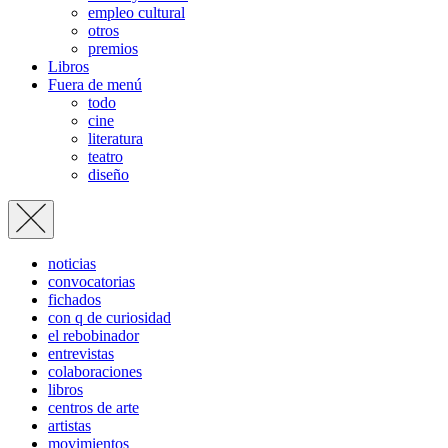
empleo cultural
otros
premios
Libros
Fuera de menú
todo
cine
literatura
teatro
diseño
noticias
convocatorias
fichados
con q de curiosidad
el rebobinador
entrevistas
colaboraciones
libros
centros de arte
artistas
movimientos