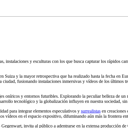
fías, instalaciones y esculturas con los que busca capturar los rápidos ca
en Suiza y la mayor retrospectiva que ha realizado hasta la fecha en E
a ciudad, fusionando instalaciones inmersivas y vídeos de los últimos t
sajes oníricos y entornos futuribles. Explorando la peculiar belleza de 
rollo tecnológico y la globalización influyen en nuestra sociedad, sin 
ilidad para integrar elementos especulativos y
surrealistas
en creaciones 
s vídeos en el espacio expositivo, difuminando aún más la frontera entre
io Gegenwart, invita al público a adentrarse en la extensa producción d