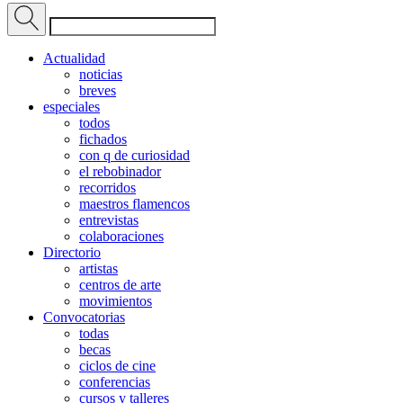
Actualidad
noticias
breves
especiales
todos
fichados
con q de curiosidad
el rebobinador
recorridos
maestros flamencos
entrevistas
colaboraciones
Directorio
artistas
centros de arte
movimientos
Convocatorias
todas
becas
ciclos de cine
conferencias
cursos y talleres