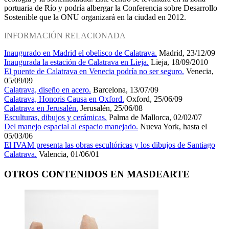
portuaria de Río y podría albergar la Conferencia sobre Desarrollo
Sostenible que la ONU organizará en la ciudad en 2012.
INFORMACIÓN RELACIONADA
Inaugurado en Madrid el obelisco de Calatrava.
Madrid, 23/12/09
Inaugurada la estación de Calatrava en Lieja.
Lieja, 18/09/2010
El puente de Calatrava en Venecia podría no ser seguro.
Venecia,
05/09/09
Calatrava, diseño en acero.
Barcelona, 13/07/09
Calatrava, Honoris Causa en Oxford.
Oxford, 25/06/09
Calatrava en Jerusalén.
Jerusalén, 25/06/08
Esculturas, dibujos y cerámicas.
Palma de Mallorca, 02/02/07
Del manejo espacial al espacio manejado.
Nueva York, hasta el
05/03/06
El IVAM presenta las obras escultóricas y los dibujos de Santiago
Calatrava.
Valencia, 01/06/01
OTROS CONTENIDOS EN MASDEARTE