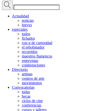
Actualidad
noticias
breves
especiales
todos
fichados
con q de curiosidad
el rebobinador
recorridos
maestros flamencos
entrevistas
colaboraciones
Directorio
artistas
centros de arte
movimientos
Convocatorias
todas
becas
ciclos de cine
conferencias
cursos y talleres