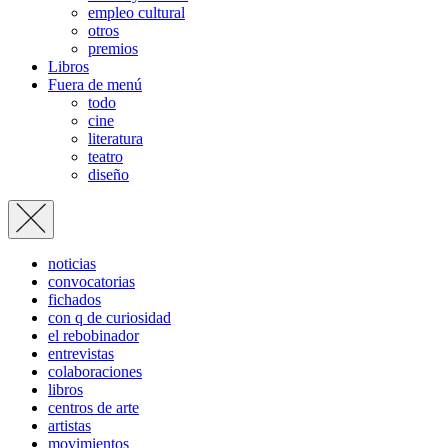
empleo cultural
otros
premios
Libros
Fuera de menú
todo
cine
literatura
teatro
diseño
noticias
convocatorias
fichados
con q de curiosidad
el rebobinador
entrevistas
colaboraciones
libros
centros de arte
artistas
movimientos