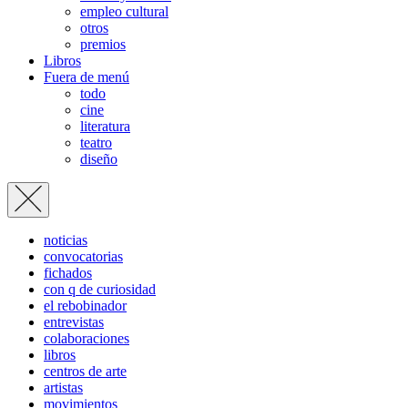
empleo cultural
otros
premios
Libros
Fuera de menú
todo
cine
literatura
teatro
diseño
noticias
convocatorias
fichados
con q de curiosidad
el rebobinador
entrevistas
colaboraciones
libros
centros de arte
artistas
movimientos