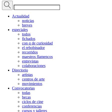
Actualidad
noticias
breves
especiales
todos
fichados
con q de curiosidad
el rebobinador
recorridos
maestros flamencos
entrevistas
colaboraciones
Directorio
artistas
centros de arte
movimientos
Convocatorias
todas
becas
ciclos de cine
conferencias
cursos y talleres