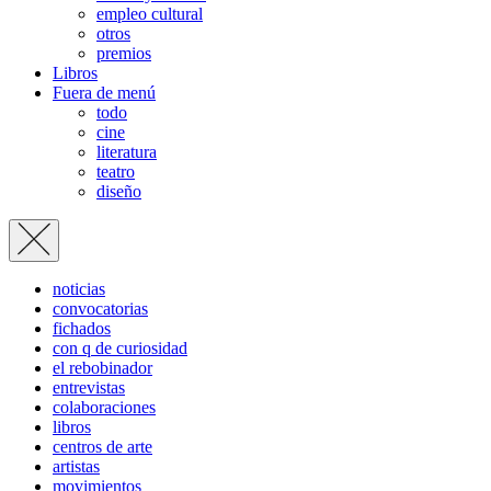
empleo cultural
otros
premios
Libros
Fuera de menú
todo
cine
literatura
teatro
diseño
noticias
convocatorias
fichados
con q de curiosidad
el rebobinador
entrevistas
colaboraciones
libros
centros de arte
artistas
movimientos