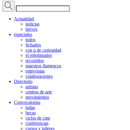
Actualidad
noticias
breves
especiales
todos
fichados
con q de curiosidad
el rebobinador
recorridos
maestros flamencos
entrevistas
colaboraciones
Directorio
artistas
centros de arte
movimientos
Convocatorias
todas
becas
ciclos de cine
conferencias
cursos y talleres