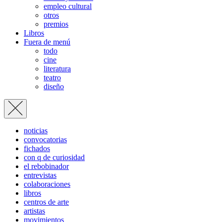
empleo cultural
otros
premios
Libros
Fuera de menú
todo
cine
literatura
teatro
diseño
noticias
convocatorias
fichados
con q de curiosidad
el rebobinador
entrevistas
colaboraciones
libros
centros de arte
artistas
movimientos