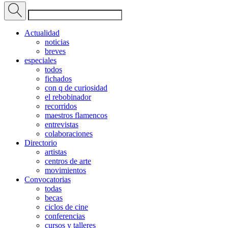
Actualidad
noticias
breves
especiales
todos
fichados
con q de curiosidad
el rebobinador
recorridos
maestros flamencos
entrevistas
colaboraciones
Directorio
artistas
centros de arte
movimientos
Convocatorias
todas
becas
ciclos de cine
conferencias
cursos y talleres