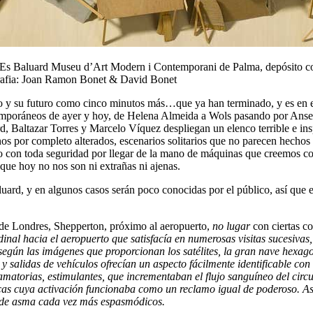
 Es Baluard Museu d’Art Modern i Contemporani de Palma, depósito 
rafia: Joan Ramon Bonet & David Bonet
y su futuro como cinco minutos más…que ya han terminado, y es en esa 
ntemporáneos de ayer y hoy, de Helena Almeida a Wols pasando por Anse
Baltazar Torres y Marcelo Víquez despliegan un elenco terrible e inspir
por completo alterados, escenarios solitarios que no parecen hechos para
ro con toda seguridad por llegar de la mano de máquinas que creemos co
que hoy no nos son ni extrañas ni ajenas.
uard, y en algunos casos serán poco conocidas por el público, así que 
o de Londres, Shepperton, próximo al aeropuerto,
no lugar
con ciertas co
dinal hacia el aeropuerto que satisfacía en numerosas visitas sucesivas, 
o, según las imágenes que proporcionan los satélites, la gran nave hexa
s y salidas de vehículos ofrecían un aspecto fácilmente identificable co
flamatorias, estimulantes, que incrementaban el flujo sanguíneo del circ
icas cuya activación funcionaba como un reclamo igual de poderoso. A
 de asma cada vez más espasmódicos.