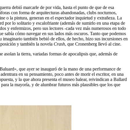
uerra debió marcarle de por vida, hasta el punto de que de esa
foras con forma de arquitecturas abandonadas, clubs nocturnos,
cine o la pintura, generan en el espectador inquietud y extrañeza. La
d por lo solitario y escalofriante (además de sumirlo en una etapa de
idos y enfermizos, pero sus lectores -cada vez más numerosos en todo
que sabía cómo navegar en sus lados más oscuros. Tanto que podemos
su imaginario también bebió de ellos, de hecho, hizo sus incursiones en
exposición y también la novela
Crash
, que Cronenberg llevó al cine.
e asolan la tierra, variadas formas de apocalipsis que, además de
d Baluard», que ayer se inauguró de la mano de una performance de
dentrara en su pensamiento, poco antes de morir el escritor, en una
opuesta, y la que ahora presenta el museo balear, reivindican a Ballard
 para la mayoría, y de alumbrar futuros más plausibles que los que