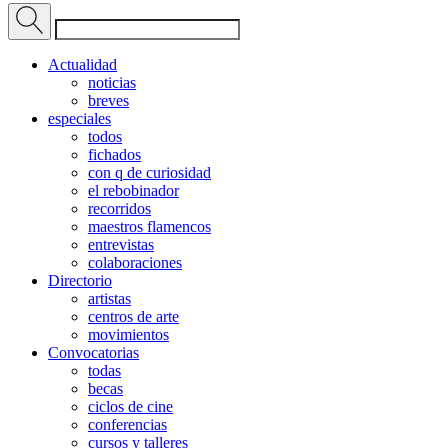
Actualidad
noticias
breves
especiales
todos
fichados
con q de curiosidad
el rebobinador
recorridos
maestros flamencos
entrevistas
colaboraciones
Directorio
artistas
centros de arte
movimientos
Convocatorias
todas
becas
ciclos de cine
conferencias
cursos y talleres