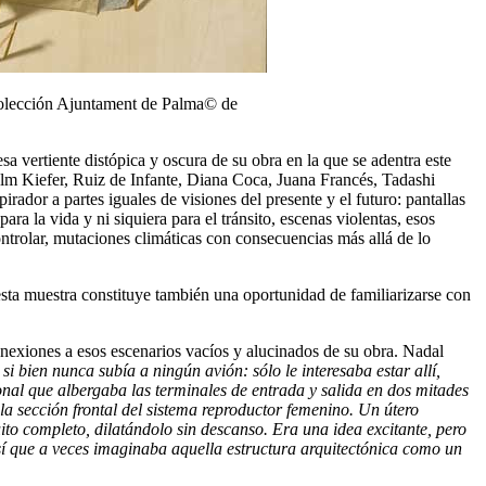
colección Ajuntament de Palma© de
vertiente distópica y oscura de su obra en la que se adentra este
lm Kiefer, Ruiz de Infante, Diana Coca, Juana Francés, Tadashi
ador a partes iguales de visiones del presente y el futuro: pantallas
 la vida y ni siquiera para el tránsito, escenas violentas, esos
ntrolar, mutaciones climáticas con consecuencias más allá de lo
esta muestra constituye también una oportunidad de familiarizarse con
nexiones a esos escenarios vacíos y alucinados de su obra. Nadal
si bien nunca subía a ningún avión: sólo le interesaba estar allí,
gonal que albergaba las terminales de entrada y salida en dos mitades
n la sección frontal del sistema reproductor femenino. Un útero
uito completo, dilatándolo sin descanso. Era una idea excitante, pero
sí que a veces imaginaba aquella estructura arquitectónica como un