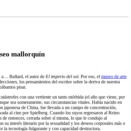
useo mallorquín
 a… Ballard, el autor de
El imperio del sol.
Por eso, el
museo de arte
ecciones, los pensamientos del escritor sobre la deriva de nuestra
seábamos pisar.
catástrofes con una vertiente un tanto mórbida (el año que viene, por
unque sea someramente, sus circunstancias vitales. Había nacido en
ión japonesa de China, fue llevada a un campo de concentración,
evada al cine por Spielberg. Cuando los suyos regresaron al Reino
a de entonces, cerrada sobre sí misma, lo que le condujo al
su interés literario por la sexualidad y los deseos corporales más o
r la tecnología fulgurante y con capacidad destructora.