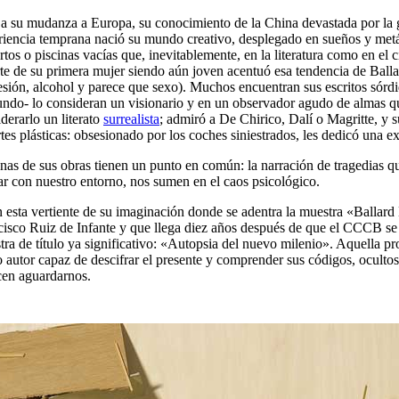
 a su mudanza a Europa, su conocimiento de la China devastada por la g
riencia temprana nació su mundo creativo, desplegado en sueños y metá
rtos o piscinas vacías que, inevitablemente, en la literatura como en el 
e de su primera mujer siendo aún joven acentuó esa tendencia de Ballar
esión, alcohol y parece que sexo). Muchos encuentran sus escritos sórd
undo- lo consideran un visionario y en un observador agudo de almas 
derarlo un literato
surrealista
; admiró a De Chirico, Dalí o Magritte, y 
rtes plásticas: obsesionado por los coches siniestrados, les dedicó una 
as de sus obras tienen un punto en común: la narración de tragedias qu
ar con nuestro entorno, nos sumen en el caos psicológico.
n esta vertiente de su imaginación donde se adentra la muestra «Ballar
isco Ruiz de Infante y que llega diez años después de que el CCCB se a
ra de título ya significativo: «Autopsia del nuevo milenio». Aquella pr
autor capaz de descifrar el presente y comprender sus códigos, ocultos
cen aguardarnos.