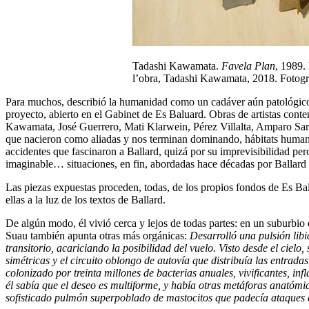
Tadashi Kawamata.
Favela Plan
, 1989.
l’obra, Tadashi Kawamata, 2018. Fotog
Para muchos, describió la humanidad como un cadáver aún patológico 
proyecto, abierto en el Gabinet de Es Baluard. Obras de artistas co
Kawamata, José Guerrero, Mati Klarwein, Pérez Villalta, Amparo Sard, 
que nacieron como aliadas y nos terminan dominando, hábitats humanos 
accidentes que fascinaron a Ballard, quizá por su imprevisibilidad pe
imaginable… situaciones, en fin, abordadas hace décadas por Ballard 
Las piezas expuestas proceden, todas, de los propios fondos de Es Bal
ellas a la luz de los textos de Ballard.
De algún modo, él vivió cerca y lejos de todas partes: en un suburbi
Suau también apunta otras más orgánicas:
Desarrolló una pulsión libi
transitorio, acariciando la posibilidad del vuelo. Visto desde el ciel
simétricas y el circuito oblongo de autovía que distribuía las entrada
colonizado por treinta millones de bacterias anuales, vivificantes, in
él sabía que el deseo es multiforme, y había otras metáforas anatóm
sofisticado pulmón superpoblado de mastocitos que padecía ataques