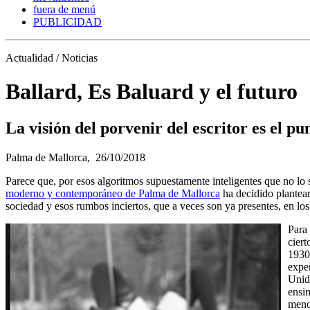
fuera de menú
PUBLICIDAD
Actualidad / Noticias
Ballard, Es Baluard y el futuro
La visión del porvenir del escritor es el p
Palma de Mallorca,
26/10/2018
Parece que, por esos algoritmos supuestamente inteligentes que no lo 
moderno y contemporáneo de Palma de Mallorca
ha decidido plantear
sociedad y esos rumbos inciertos, que a veces son ya presentes, en lo
Para 
ciert
1930 
exper
Unido
ensim
menos