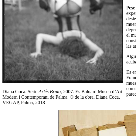
Pese
expe
desie
muert
depr
el m
consi
las a
Algun
acab
Es e
Franc
muest
como 
Diana Coca. Serie
Arlés Bruto
, 2007. Es Baluard Museu d’Art
pare
Modern i Contemporani de Palma. © de la obra, Diana Coca,
VEGAP, Palma, 2018