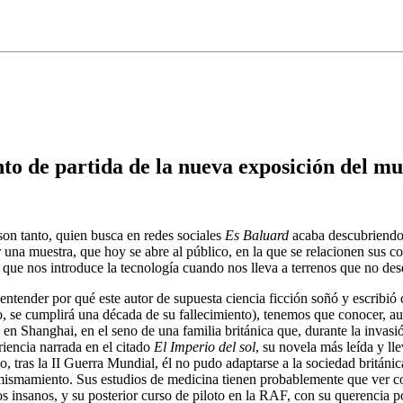
unto de partida de la nueva exposición del m
son tanto, quien busca en redes sociales
Es Baluard
acaba descubriendo
 una muestra, que hoy se abre al público, en la que se relacionen sus col
s que nos introduce la tecnología cuando nos lleva a terrenos que no de
entender por qué este autor de supuesta ciencia ficción soñó y escribió 
o, se cumplirá una década de su fallecimiento), tenemos que conocer, a
en Shanghai, en el seno de una familia británica que, durante la invas
iencia narrada en el citado
El Imperio del sol
, su novela más leída y ll
, tras la II Guerra Mundial, él no pudo adaptarse a la sociedad británic
ismamiento. Sus estudios de medicina tienen probablemente que ver con 
 insanos, y su posterior curso de piloto en la RAF, con su querencia po