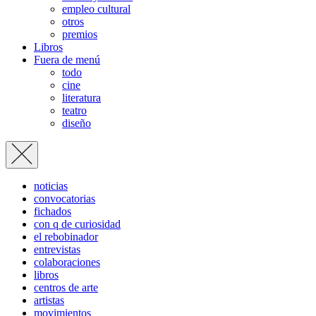
empleo cultural
otros
premios
Libros
Fuera de menú
todo
cine
literatura
teatro
diseño
noticias
convocatorias
fichados
con q de curiosidad
el rebobinador
entrevistas
colaboraciones
libros
centros de arte
artistas
movimientos