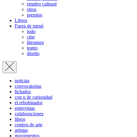
empleo cultural
otros
premios
Libros
Fuera de menú
todo
cine
literatura
teatro
diseño
noticias
convocatorias
fichados
con q de curiosidad
el rebobinador
entrevistas
colaboraciones
libros
centros de arte
artistas
movimientos