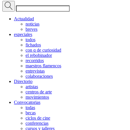
Actualidad
noticias
breves
especiales
todos
fichados
con q de curiosidad
el rebobinador
recorridos
maestros flamencos
entrevistas
colaboraciones
Directorio
artistas
centros de arte
movimientos
Convocatorias
todas
becas
ciclos de cine
conferencias
cursos y talleres