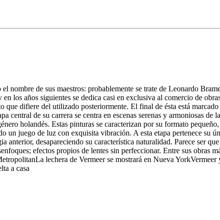
 el nombre de sus maestros: probablemente se trate de Leonardo Bramer
en los años siguientes se dedica casi en exclusiva al comercio de obras 
 que difiere del utilizado posteriormente. El final de ésta está marcado 
apa central de su carrera se centra en escenas serenas y armoniosas de 
 género holandés. Estas pinturas se caracterizan por su formato pequeño,
ndo un juego de luz con exquisita vibración. A esta etapa pertenece su 
ia anterior, desapareciendo su característica naturalidad. Parece ser que 
enfoques; efectos propios de lentes sin perfeccionar. Entre sus obras 
tropolitanLa lechera de Vermeer se mostrará en Nueva YorkVermeer y 
ta a casa