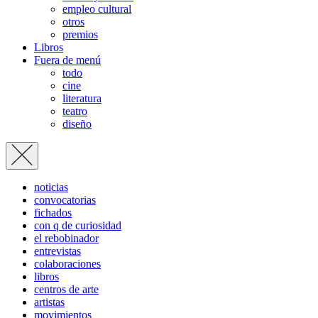
empleo cultural
otros
premios
Libros
Fuera de menú
todo
cine
literatura
teatro
diseño
noticias
convocatorias
fichados
con q de curiosidad
el rebobinador
entrevistas
colaboraciones
libros
centros de arte
artistas
movimientos