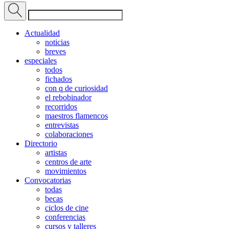
Actualidad
noticias
breves
especiales
todos
fichados
con q de curiosidad
el rebobinador
recorridos
maestros flamencos
entrevistas
colaboraciones
Directorio
artistas
centros de arte
movimientos
Convocatorias
todas
becas
ciclos de cine
conferencias
cursos y talleres