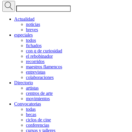
Actualidad
noticias
breves
especiales
todos
fichados
con q de curiosidad
el rebobinador
recorridos
maestros flamencos
entrevistas
colaboraciones
Directorio
artistas
centros de arte
movimientos
Convocatorias
todas
becas
ciclos de cine
conferencias
cursos y talleres