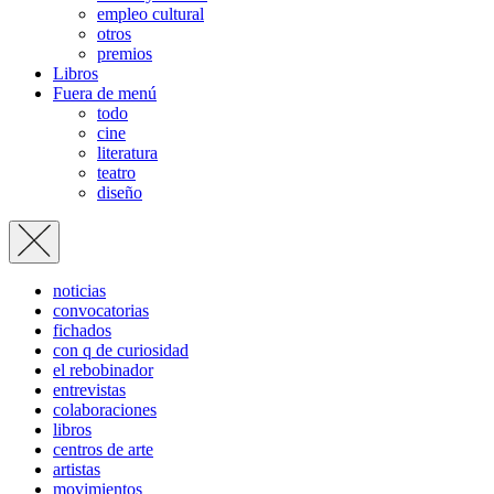
empleo cultural
otros
premios
Libros
Fuera de menú
todo
cine
literatura
teatro
diseño
noticias
convocatorias
fichados
con q de curiosidad
el rebobinador
entrevistas
colaboraciones
libros
centros de arte
artistas
movimientos