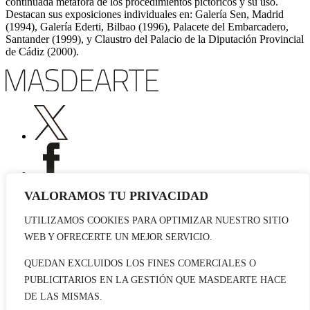
continuada metáfora de los procedimientos pictóricos y su uso.
Destacan sus exposiciones individuales en: Galería Sen, Madrid
(1994), Galería Ederti, Bilbao (1996), Palacete del Embarcadero,
Santander (1999), y Claustro del Palacio de la Diputación Provincial
de Cádiz (2000).
VALORAMOS TU PRIVACIDAD
UTILIZAMOS COOKIES PARA OPTIMIZAR NUESTRO SITIO
Publicidad
WEB Y OFRECERTE UN MEJOR SERVICIO.
Staff
Contacto
QUEDAN EXCLUIDOS LOS FINES COMERCIALES O
PUBLICITARIOS EN LA GESTIÓN QUE MASDEARTE HACE
© 2026 masdearte. Información de exposiciones, museos y artistas
DE LAS MISMAS.
Aviso legal