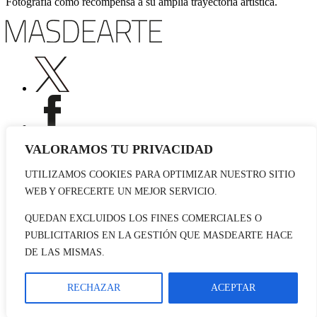
Fotografía como recompensa a su amplia trayectoria artística.
VALORAMOS TU PRIVACIDAD
UTILIZAMOS COOKIES PARA OPTIMIZAR NUESTRO SITIO
Publicidad
WEB Y OFRECERTE UN MEJOR SERVICIO.
Staff
Contacto
QUEDAN EXCLUIDOS LOS FINES COMERCIALES O
PUBLICITARIOS EN LA GESTIÓN QUE MASDEARTE HACE
© 2026 masdearte. Información de exposiciones, museos y artistas
DE LAS MISMAS.
Aviso legal
Política de cookies
Política de Privacidad
RECHAZAR
ACEPTAR
Datos sociales