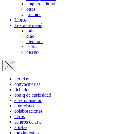
empleo cultural
otros
premios
Libros
Fuera de menú
todo
cine
literatura
teatro
diseño
noticias
convocatorias
fichados
con q de curiosidad
el rebobinador
entrevistas
colaboraciones
libros
centros de arte
artistas
movimientos