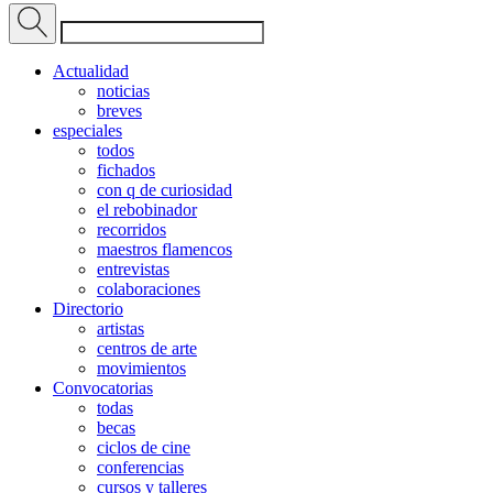
Actualidad
noticias
breves
especiales
todos
fichados
con q de curiosidad
el rebobinador
recorridos
maestros flamencos
entrevistas
colaboraciones
Directorio
artistas
centros de arte
movimientos
Convocatorias
todas
becas
ciclos de cine
conferencias
cursos y talleres