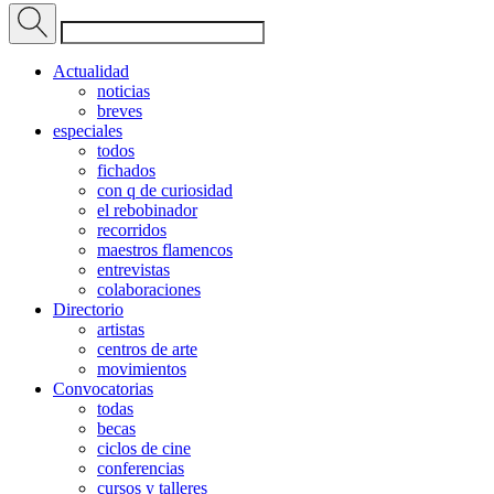
Actualidad
noticias
breves
especiales
todos
fichados
con q de curiosidad
el rebobinador
recorridos
maestros flamencos
entrevistas
colaboraciones
Directorio
artistas
centros de arte
movimientos
Convocatorias
todas
becas
ciclos de cine
conferencias
cursos y talleres