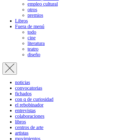
empleo cultural
otros
premios
Libros
Fuera de menú
todo
cine
literatura
teatro
diseño
noticias
convocatorias
fichados
con q de curiosidad
el rebobinador
entrevistas
colaboraciones
libros
centros de arte
artistas
movimientos