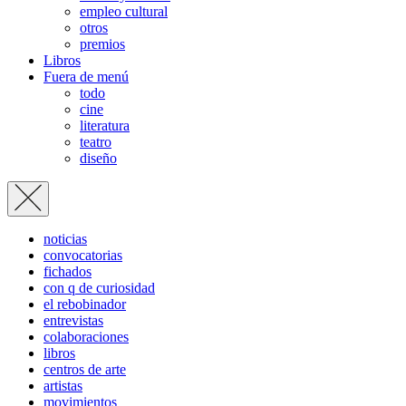
empleo cultural
otros
premios
Libros
Fuera de menú
todo
cine
literatura
teatro
diseño
noticias
convocatorias
fichados
con q de curiosidad
el rebobinador
entrevistas
colaboraciones
libros
centros de arte
artistas
movimientos