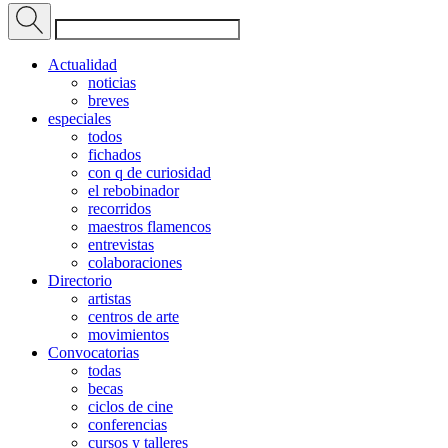
Actualidad
noticias
breves
especiales
todos
fichados
con q de curiosidad
el rebobinador
recorridos
maestros flamencos
entrevistas
colaboraciones
Directorio
artistas
centros de arte
movimientos
Convocatorias
todas
becas
ciclos de cine
conferencias
cursos y talleres