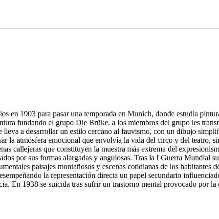
ios en 1903 para pasar una temporada en Munich, donde estudia pintura
ntura fundando el grupo Die Brüke. a los miembros del grupo les transmi
e lleva a desarrollar un estilo cercano al fauvismo, con un dibujo simpl
ar la atmósfera emocional que envolvía la vida del circo y del teatro, s
enas callejeras que constituyen la muestra más extrema del expresionis
s por sus formas alargadas y angulosas. Tras la I Guerra Mundial sufre
umentales paisajes montañosos y escenas cotidianas de los habitantes de
esempeñando la representación directa un papel secundario influenciado,
ncia. En 1938 se suicida tras sufrir un trastorno mental provocado por l