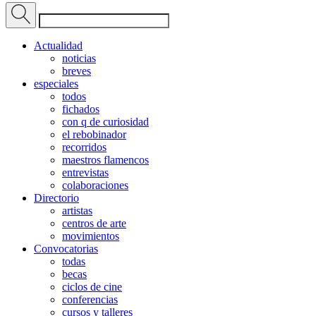
Actualidad
noticias
breves
especiales
todos
fichados
con q de curiosidad
el rebobinador
recorridos
maestros flamencos
entrevistas
colaboraciones
Directorio
artistas
centros de arte
movimientos
Convocatorias
todas
becas
ciclos de cine
conferencias
cursos y talleres