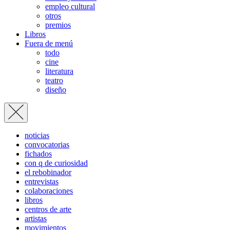
empleo cultural
otros
premios
Libros
Fuera de menú
todo
cine
literatura
teatro
diseño
noticias
convocatorias
fichados
con q de curiosidad
el rebobinador
entrevistas
colaboraciones
libros
centros de arte
artistas
movimientos