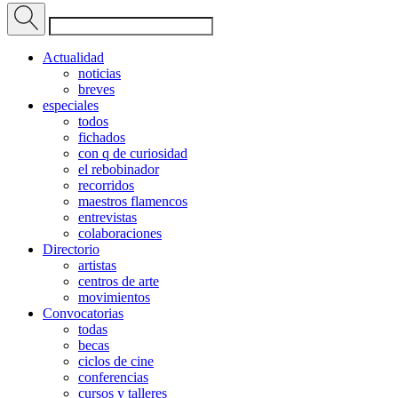
Actualidad
noticias
breves
especiales
todos
fichados
con q de curiosidad
el rebobinador
recorridos
maestros flamencos
entrevistas
colaboraciones
Directorio
artistas
centros de arte
movimientos
Convocatorias
todas
becas
ciclos de cine
conferencias
cursos y talleres