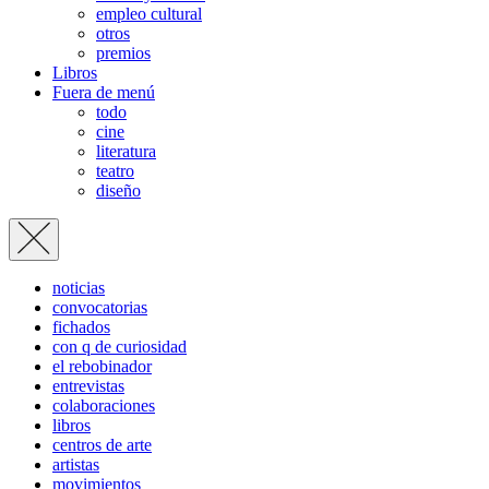
empleo cultural
otros
premios
Libros
Fuera de menú
todo
cine
literatura
teatro
diseño
noticias
convocatorias
fichados
con q de curiosidad
el rebobinador
entrevistas
colaboraciones
libros
centros de arte
artistas
movimientos