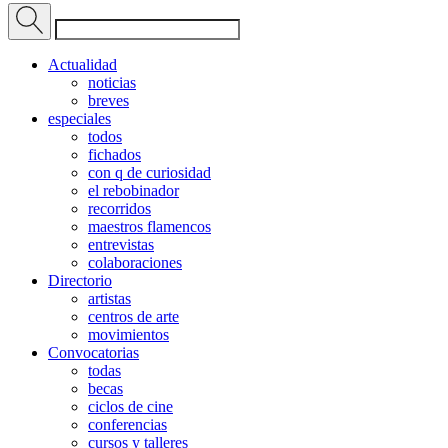
Actualidad
noticias
breves
especiales
todos
fichados
con q de curiosidad
el rebobinador
recorridos
maestros flamencos
entrevistas
colaboraciones
Directorio
artistas
centros de arte
movimientos
Convocatorias
todas
becas
ciclos de cine
conferencias
cursos y talleres