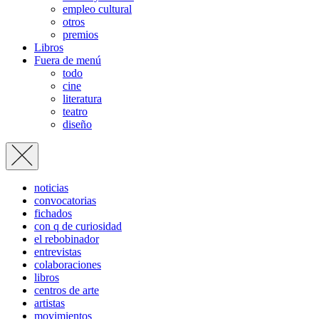
empleo cultural
otros
premios
Libros
Fuera de menú
todo
cine
literatura
teatro
diseño
noticias
convocatorias
fichados
con q de curiosidad
el rebobinador
entrevistas
colaboraciones
libros
centros de arte
artistas
movimientos