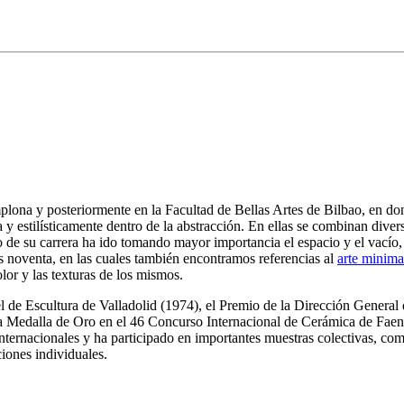
mplona y posteriormente en la Facultad de Bellas Artes de Bilbao, en do
a y estilísticamente dentro de la abstracción. En ellas se combinan diver
argo de su carrera ha ido tomando mayor importancia el espacio y el vací
os noventa, en las cuales también encontramos referencias al
arte minima
lor y las texturas de los mismos.
l de Escultura de Valladolid (1974), el Premio de la Dirección General 
la Medalla de Oro en el 46 Concurso Internacional de Cerámica de Fae
ternacionales y ha participado en importantes muestras colectivas, como
iones individuales.