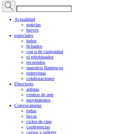
Actualidad
noticias
breves
especiales
todos
fichados
con q de curiosidad
el rebobinador
recorridos
maestros flamencos
entrevistas
colaboraciones
Directorio
artistas
centros de arte
movimientos
Convocatorias
todas
becas
ciclos de cine
conferencias
cursos y talleres