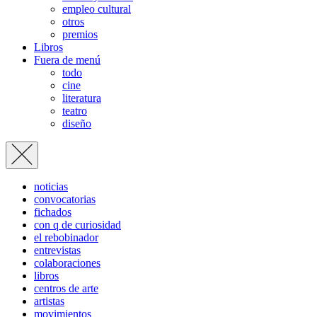
empleo cultural
otros
premios
Libros
Fuera de menú
todo
cine
literatura
teatro
diseño
noticias
convocatorias
fichados
con q de curiosidad
el rebobinador
entrevistas
colaboraciones
libros
centros de arte
artistas
movimientos