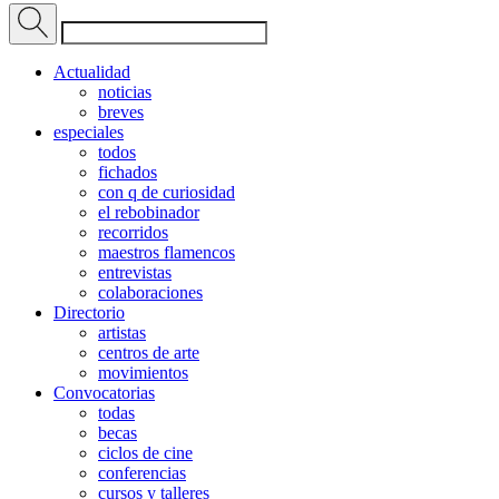
Actualidad
noticias
breves
especiales
todos
fichados
con q de curiosidad
el rebobinador
recorridos
maestros flamencos
entrevistas
colaboraciones
Directorio
artistas
centros de arte
movimientos
Convocatorias
todas
becas
ciclos de cine
conferencias
cursos y talleres