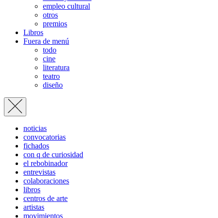
empleo cultural
otros
premios
Libros
Fuera de menú
todo
cine
literatura
teatro
diseño
noticias
convocatorias
fichados
con q de curiosidad
el rebobinador
entrevistas
colaboraciones
libros
centros de arte
artistas
movimientos