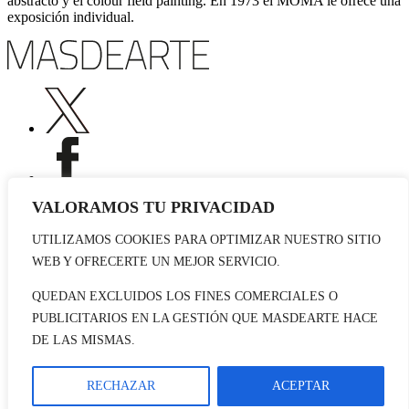
abstracto y el colour field painting. En 1973 el MOMA le ofrece una
exposición individual.
VALORAMOS TU PRIVACIDAD
UTILIZAMOS COOKIES PARA OPTIMIZAR NUESTRO SITIO
Publicidad
WEB Y OFRECERTE UN MEJOR SERVICIO.
Staff
Contacto
QUEDAN EXCLUIDOS LOS FINES COMERCIALES O
PUBLICITARIOS EN LA GESTIÓN QUE MASDEARTE HACE
© 2026 masdearte. Información de exposiciones, museos y artistas
DE LAS MISMAS.
Aviso legal
Política de cookies
Política de Privacidad
RECHAZAR
ACEPTAR
Datos sociales