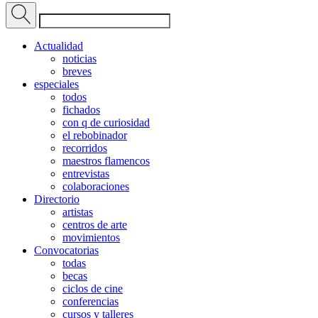
Actualidad
noticias
breves
especiales
todos
fichados
con q de curiosidad
el rebobinador
recorridos
maestros flamencos
entrevistas
colaboraciones
Directorio
artistas
centros de arte
movimientos
Convocatorias
todas
becas
ciclos de cine
conferencias
cursos y talleres