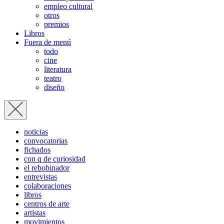
empleo cultural
otros
premios
Libros
Fuera de menú
todo
cine
literatura
teatro
diseño
noticias
convocatorias
fichados
con q de curiosidad
el rebobinador
entrevistas
colaboraciones
libros
centros de arte
artistas
movimientos