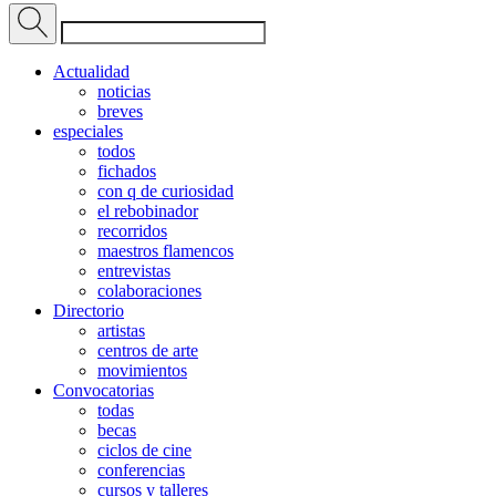
Actualidad
noticias
breves
especiales
todos
fichados
con q de curiosidad
el rebobinador
recorridos
maestros flamencos
entrevistas
colaboraciones
Directorio
artistas
centros de arte
movimientos
Convocatorias
todas
becas
ciclos de cine
conferencias
cursos y talleres