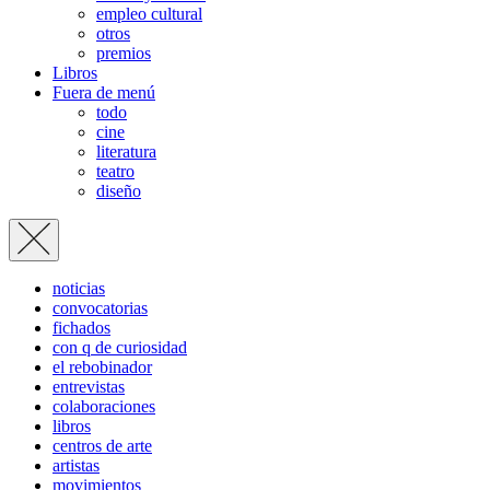
empleo cultural
otros
premios
Libros
Fuera de menú
todo
cine
literatura
teatro
diseño
noticias
convocatorias
fichados
con q de curiosidad
el rebobinador
entrevistas
colaboraciones
libros
centros de arte
artistas
movimientos