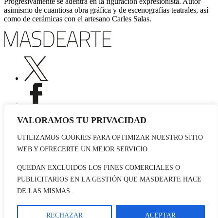
Progresivamente se adentra en la figuración expresionista. Autor
asimismo de cuantiosa obra gráfica y de escenografías teatrales, así
como de cerámicas con el artesano Carles Salas.
VALORAMOS TU PRIVACIDAD
UTILIZAMOS COOKIES PARA OPTIMIZAR NUESTRO SITIO
Publicidad
WEB Y OFRECERTE UN MEJOR SERVICIO.
Staff
Contacto
QUEDAN EXCLUIDOS LOS FINES COMERCIALES O
PUBLICITARIOS EN LA GESTIÓN QUE MASDEARTE HACE
© 2026 masdearte. Información de exposiciones, museos y artistas
DE LAS MISMAS.
Aviso legal
Política de cookies
Política de Privacidad
RECHAZAR
ACEPTAR