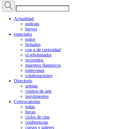
Actualidad
noticias
breves
especiales
todos
fichados
con q de curiosidad
el rebobinador
recorridos
maestros flamencos
entrevistas
colaboraciones
Directorio
artistas
centros de arte
movimientos
Convocatorias
todas
becas
ciclos de cine
conferencias
cursos y talleres