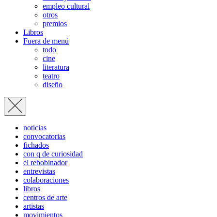
empleo cultural
otros
premios
Libros
Fuera de menú
todo
cine
literatura
teatro
diseño
noticias
convocatorias
fichados
con q de curiosidad
el rebobinador
entrevistas
colaboraciones
libros
centros de arte
artistas
movimientos