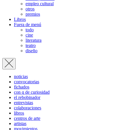
empleo cultural
otros
premios
Libros
Fuera de menú
todo
cine
literatura
teatro
diseño
noticias
convocatorias
fichados
con q de curiosidad
el rebobinador
entrevistas
colaboraciones
libros
centros de arte
artistas
movimientos