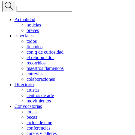
Actualidad
noticias
breves
especiales
todos
fichados
con q de curiosidad
el rebobinador
recorridos
maestros flamencos
entrevistas
colaboraciones
Directorio
artistas
centros de arte
movimientos
Convocatorias
todas
becas
ciclos de cine
conferencias
cursos y talleres