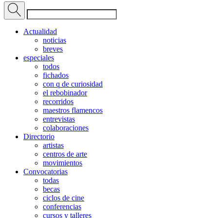
Actualidad
noticias
breves
especiales
todos
fichados
con q de curiosidad
el rebobinador
recorridos
maestros flamencos
entrevistas
colaboraciones
Directorio
artistas
centros de arte
movimientos
Convocatorias
todas
becas
ciclos de cine
conferencias
cursos y talleres