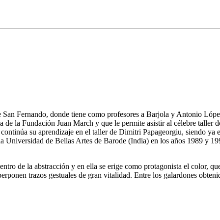
de San Fernando, donde tiene como profesores a Barjola y Antonio López
a de la Fundación Juan March y que le permite asistir al célebre taller
continúa su aprendizaje en el taller de Dimitri Papageorgiu, siendo ya e
en la Universidad de Bellas Artes de Barode (India) en los años 1989 y 
dentro de la abstracción y en ella se erige como protagonista el color, q
erponen trazos gestuales de gran vitalidad. Entre los galardones obten