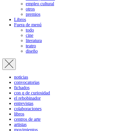
empleo cultural
otros
premios
Libros
Fuera de menú
todo
cine
literatura
teatro
diseño
noticias
convocatorias
fichados
con q de curiosidad
el rebobinador
entrevistas
colaboraciones
libros
centros de arte
artistas
movimientos