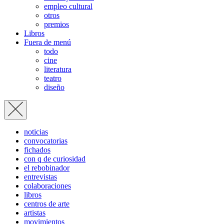
empleo cultural
otros
premios
Libros
Fuera de menú
todo
cine
literatura
teatro
diseño
noticias
convocatorias
fichados
con q de curiosidad
el rebobinador
entrevistas
colaboraciones
libros
centros de arte
artistas
movimientos