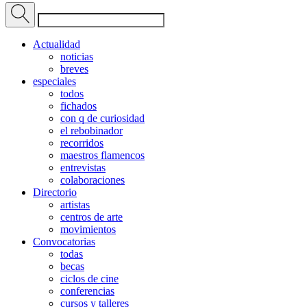
Actualidad
noticias
breves
especiales
todos
fichados
con q de curiosidad
el rebobinador
recorridos
maestros flamencos
entrevistas
colaboraciones
Directorio
artistas
centros de arte
movimientos
Convocatorias
todas
becas
ciclos de cine
conferencias
cursos y talleres