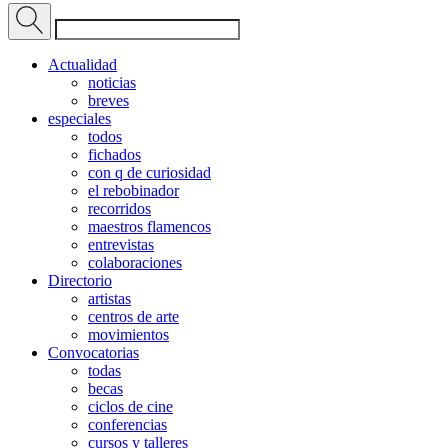
Actualidad
noticias
breves
especiales
todos
fichados
con q de curiosidad
el rebobinador
recorridos
maestros flamencos
entrevistas
colaboraciones
Directorio
artistas
centros de arte
movimientos
Convocatorias
todas
becas
ciclos de cine
conferencias
cursos y talleres