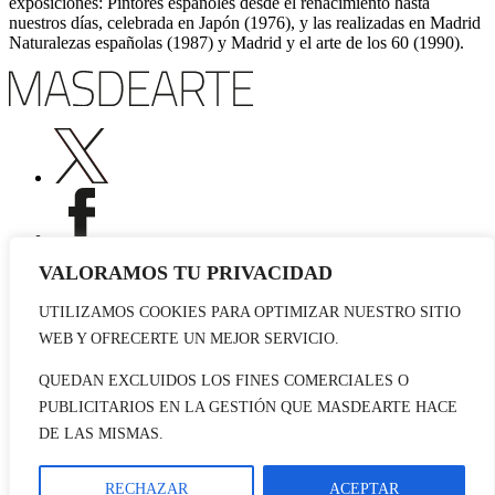
exposiciones: Pintores españoles desde el renacimiento hasta
nuestros días, celebrada en Japón (1976), y las realizadas en Madrid
Naturalezas españolas (1987) y Madrid y el arte de los 60 (1990).
VALORAMOS TU PRIVACIDAD
UTILIZAMOS COOKIES PARA OPTIMIZAR NUESTRO SITIO
Publicidad
WEB Y OFRECERTE UN MEJOR SERVICIO.
Staff
Contacto
QUEDAN EXCLUIDOS LOS FINES COMERCIALES O
PUBLICITARIOS EN LA GESTIÓN QUE MASDEARTE HACE
© 2026 masdearte. Información de exposiciones, museos y artistas
DE LAS MISMAS.
Aviso legal
Política de cookies
Política de Privacidad
RECHAZAR
ACEPTAR