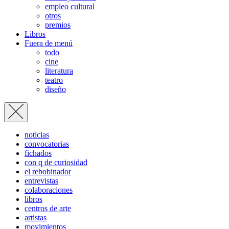
empleo cultural
otros
premios
Libros
Fuera de menú
todo
cine
literatura
teatro
diseño
noticias
convocatorias
fichados
con q de curiosidad
el rebobinador
entrevistas
colaboraciones
libros
centros de arte
artistas
movimientos