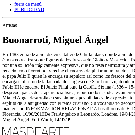
fuera de menú
PUBLICIDAD
Artistas
Buonarroti, Miguel Ángel
En 1488 entra de aprendiz en el taller de Ghirlandaio, donde aprende 
él mismo realiza sobre figuras de los frescos de Giotto y Masaccio. T
por una solución trágicamente expresiva, que no resta hermosura y ar
renacimiento florentino, y recibe el encargo de pintar un mural de la
el papa Julio II quien le encarga su sepulcro así como los frescos de
encarga el diseño de la fachada de la iglesia de San Lorenzo, donde r
Pablo III le encarga El Juicio Final para la Capilla Sixtina (1536 – 15
despreocupadas de la apariencia física, repudiando sus ideales anterio
Miguel Angel desarrolla en sus pinturas posibilidades de expresión to
espíritu de la antigüedad con el tema cristiano. Su vocabulario decorat
manierismo.INFORMACIÓN RELACIONADALos dibujos de El Divino. Vien
Florencia, 16/08/2010De Fra Angelico a Leonardo. Londres, 19/04/2
Miguel Ángel. Fort Worth, 14/05/09