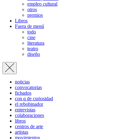
empleo cultural
otros
premios
Libros
Fuera de menú
todo
cine
literatura
teatro
diseño
noticias
convocatorias
fichados
con q de curiosidad
el rebobinador
entrevistas
colaboraciones
libros
centros de arte
artistas
movimientos