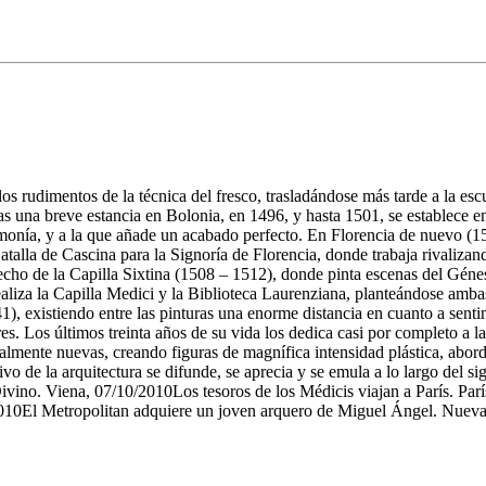
los rudimentos de la técnica del fresco, trasladándose más tarde a la 
ras una breve estancia en Bolonia, en 1496, y hasta 1501, se establece 
monía, y a la que añade un acabado perfecto. En Florencia de nuevo (15
 Batalla de Cascina para la Signoría de Florencia, donde trabaja rivali
l techo de la Capilla Sixtina (1508 – 1512), donde pinta escenas del Gé
ealiza la Capilla Medici y la Biblioteca Laurenziana, planteándose amba
41), existiendo entre las pinturas una enorme distancia en cuanto a senti
res. Los últimos treinta años de su vida los dedica casi por completo a 
talmente nuevas, creando figuras de magnífica intensidad plástica, abor
ivo de la arquitectura se difunde, se aprecia y se emula a lo largo del s
a, 07/10/2010Los tesoros de los Médicis viajan a París. París, 29
010El Metropolitan adquiere un joven arquero de Miguel Ángel. Nueva