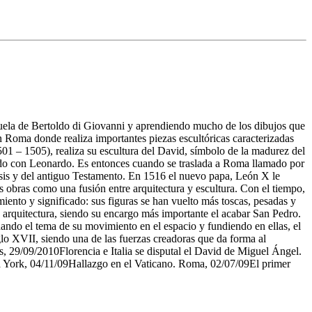
escuela de Bertoldo di Giovanni y aprendiendo mucho de los dibujos que
en Roma donde realiza importantes piezas escultóricas caracterizadas
01 – 1505), realiza su escultura del David, símbolo de la madurez del
zando con Leonardo. Es entonces cuando se traslada a Roma llamado por
nesis y del antiguo Testamento. En 1516 el nuevo papa, León X le
s obras como una fusión entre arquitectura y escultura. Con el tiempo,
miento y significado: sus figuras se han vuelto más toscas, pesadas y
la arquitectura, siendo su encargo más importante el acabar San Pedro.
dando el tema de su movimiento en el espacio y fundiendo en ellas, el
iglo XVII, siendo una de las fuerzas creadoras que da forma al
/09/2010Florencia e Italia se disputal el David de Miguel Ángel.
 York, 04/11/09Hallazgo en el Vaticano. Roma, 02/07/09El primer