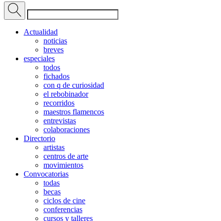
Actualidad
noticias
breves
especiales
todos
fichados
con q de curiosidad
el rebobinador
recorridos
maestros flamencos
entrevistas
colaboraciones
Directorio
artistas
centros de arte
movimientos
Convocatorias
todas
becas
ciclos de cine
conferencias
cursos y talleres