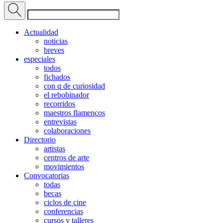
Actualidad
noticias
breves
especiales
todos
fichados
con q de curiosidad
el rebobinador
recorridos
maestros flamencos
entrevistas
colaboraciones
Directorio
artistas
centros de arte
movimientos
Convocatorias
todas
becas
ciclos de cine
conferencias
cursos y talleres