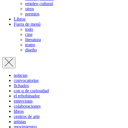
empleo cultural
otros
premios
Libros
Fuera de menú
todo
cine
literatura
teatro
diseño
noticias
convocatorias
fichados
con q de curiosidad
el rebobinador
entrevistas
colaboraciones
libros
centros de arte
artistas
movimientos