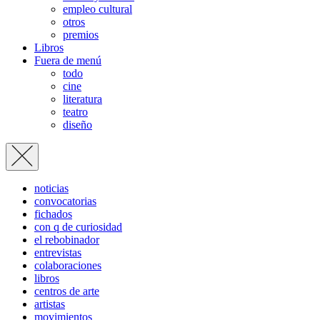
empleo cultural
otros
premios
Libros
Fuera de menú
todo
cine
literatura
teatro
diseño
noticias
convocatorias
fichados
con q de curiosidad
el rebobinador
entrevistas
colaboraciones
libros
centros de arte
artistas
movimientos