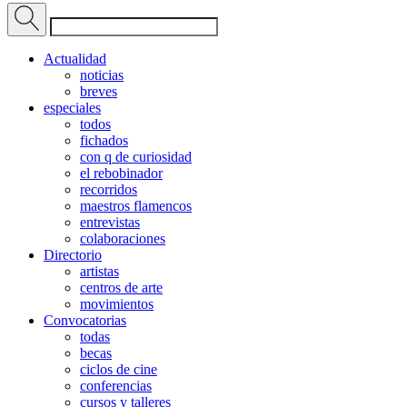
Actualidad
noticias
breves
especiales
todos
fichados
con q de curiosidad
el rebobinador
recorridos
maestros flamencos
entrevistas
colaboraciones
Directorio
artistas
centros de arte
movimientos
Convocatorias
todas
becas
ciclos de cine
conferencias
cursos y talleres