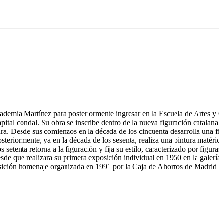
cademia Martínez para posteriormente ingresar en la Escuela de Artes y
apital condal. Su obra se inscribe dentro de la nueva figuración catalan
ura. Desde sus comienzos en la década de los cincuenta desarrolla una f
osteriormente, ya en la década de los sesenta, realiza una pintura matéri
s setenta retorna a la figuración y fija su estilo, caracterizado por figur
sde que realizara su primera exposición individual en 1950 en la galer
posición homenaje organizada en 1991 por la Caja de Ahorros de Madrid