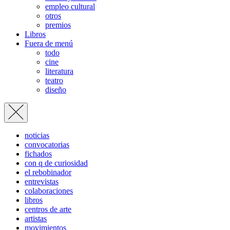
empleo cultural
otros
premios
Libros
Fuera de menú
todo
cine
literatura
teatro
diseño
noticias
convocatorias
fichados
con q de curiosidad
el rebobinador
entrevistas
colaboraciones
libros
centros de arte
artistas
movimientos