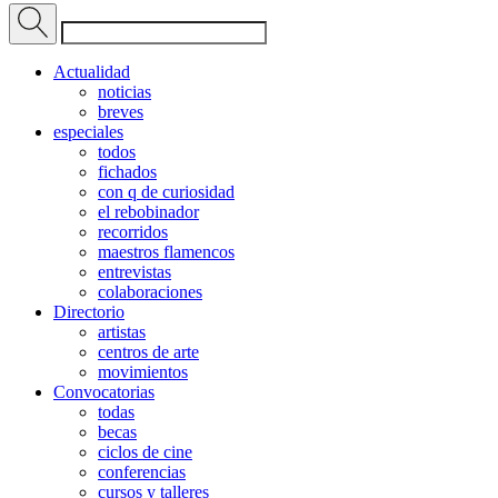
Actualidad
noticias
breves
especiales
todos
fichados
con q de curiosidad
el rebobinador
recorridos
maestros flamencos
entrevistas
colaboraciones
Directorio
artistas
centros de arte
movimientos
Convocatorias
todas
becas
ciclos de cine
conferencias
cursos y talleres