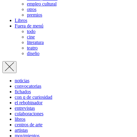
empleo cultural
otros
premios
Libros
Fuera de menú
todo
cine
literatura
teatro
diseño
noticias
convocatorias
fichados
con q de curiosidad
el rebobinador
entrevistas
colaboraciones
libros
centros de arte
artistas
movimientos