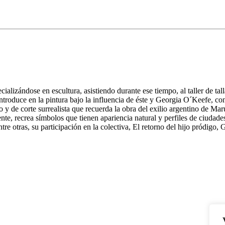
cializándose en escultura, asistiendo durante ese tiempo, al taller de 
ntroduce en la pintura bajo la influencia de éste y Georgia O´Keefe, con
o y de corte surrealista que recuerda la obra del exilio argentino de Ma
nte, recrea símbolos que tienen apariencia natural y perfiles de ciuda
ntre otras, su participación en la colectiva, El retorno del hijo pródig