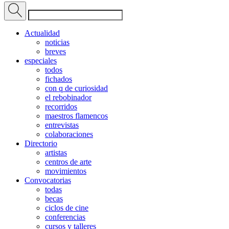
Actualidad
noticias
breves
especiales
todos
fichados
con q de curiosidad
el rebobinador
recorridos
maestros flamencos
entrevistas
colaboraciones
Directorio
artistas
centros de arte
movimientos
Convocatorias
todas
becas
ciclos de cine
conferencias
cursos y talleres